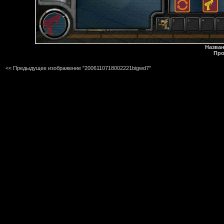
Назван
Про
<< Предыдущее изображение "2006110718002221bigwd7"