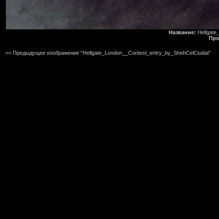
Название:
Hellgate
Про
<< Предыдущее изображение "Hellgate_London__Contest_entry_by_ShehCelCiudat"