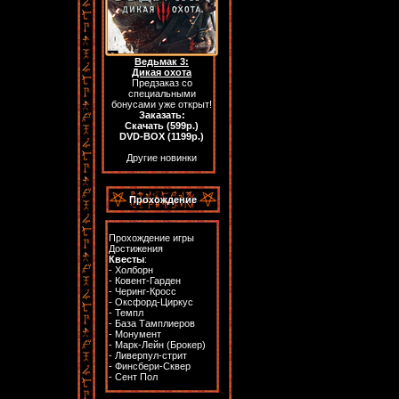
Ведьмак 3:
Дикая охота
Предзаказ со
специальными
бонусами уже открыт!
Заказать:
Скачать (599р.)
DVD-BOX (1199р.)
Другие новинки
Прохождение
Прохождение игры
Достижения
Квесты
:
-
Холборн
-
Ковент-Гарден
-
Черинг-Кросс
-
Оксфорд-Циркус
-
Темпл
-
База Тамплиеров
-
Монумент
-
Марк-Лейн (Брокер)
-
Ливерпул-стрит
-
Финсбери-Сквер
-
Сент Пол