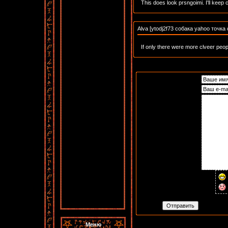
This does look prsngoimi. I'll keep
Alva [ytodj2f73 собака yahoo точка
If only there were more clveer peopl
Меню