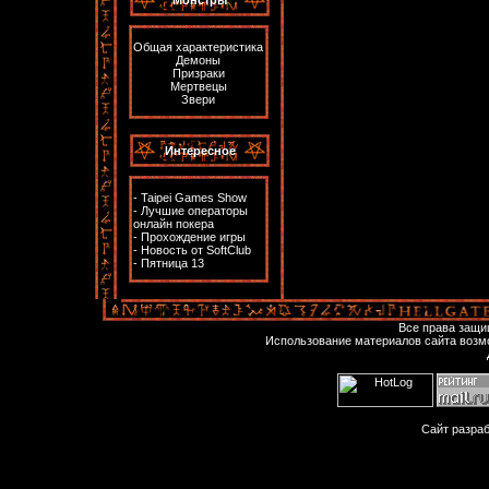
Общая характеристика
Демоны
Призраки
Мертвецы
Звери
Интересное
-
Taipei Games Show
-
Лучшие операторы
онлайн покера
-
Прохождение игры
-
Новость от SoftClub
-
Пятница 13
Все права защ
Использование материалов сайта возм
Сайт разра