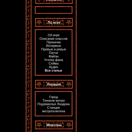
По игре
Об игре
Описание классов
Прокачки
Интервью
Превью и ревью
Патчи
Файлы
Уголок фана
Сейвы
Аудио
Все статьи
Локации
Город
Тоннели метро
Подземелья Лондона
Станции
метрополитена
Монстры