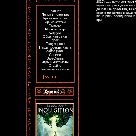
2017 года получает слот
игрок покоряет джунгли: 
денежные средства, то е
Главная
играть на деньги и дадите
Поиск в новостях
ие на риск-раунд, вполн
Архив новостей
приз!
Архив статей
Галерея
Магазин игр
Форум
Обратная связь
Опросы
Популярное
Наши проекты
Карта
сайта
(
xml
)
Ссылки
Зал Славы
Игры и Автоматы
О сайте
Реклама на сайте
Купи сейчас!