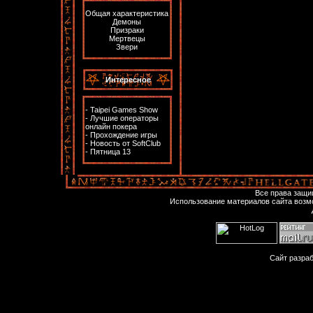
Общая характеристика
Демоны
Призраки
Мертвецы
Звери
Интересное
-
Taipei Games Show
-
Лучшие операторы
онлайн покера
-
Прохождение игры
-
Новость от SoftClub
-
Пятница 13
Все права защ
Использование материалов сайта возм
Сайт разра