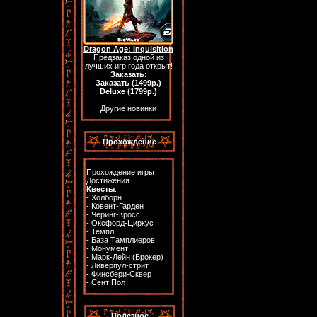
Dragon Age: Inquisition
Предзаказ одной из
лучших игр года открыт!
Заказать:
Заказать (1499р.)
Deluxe (1799р.)
Другие новинки
Прохождение
Прохождение игры
Достижения
Квесты
:
-
Холборн
-
Ковент-Гарден
-
Черинг-Кросс
-
Оксфорд-Циркус
-
Темпл
-
База Тамплиеров
-
Монумент
-
Марк-Лейн (Брокер)
-
Ливерпул-стрит
-
Финсбери-Сквер
-
Сент Пол
Полезное