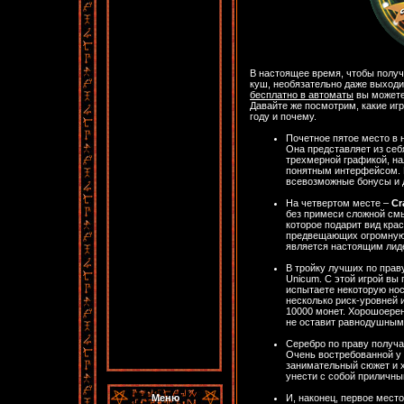
В настоящее время, чтобы полу
куш, необязательно даже выходи
бесплатно в автоматы
вы можете
Давайте же посмотрим, какие иг
году и почему.
Почетное пятое место в 
Она представляет из себ
трехмерной графикой, на
понятным интерфейсом. 
всевозможные бонусы и 
На четвертом месте –
Cr
без примеси сложной смы
которое подарит вид кра
предвещающих огромную у
является настоящим лид
В тройку лучших по прав
Unicum. С этой игрой вы
испытаете некоторую нос
несколько риск-уровней 
10000 монет. Хорошоерен
не оставит равнодушным
Серебро по праву получа
Очень востребованной у 
занимательный сюжет и 
унести с собой приличн
Меню
И, наконец, первое мест