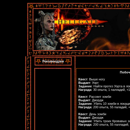
Рекомендуем
Побоч
Квест
: Выше ногу
Выдает
: Уорт
Задание
: Найти протез Уорта в л
Награда
: 30 опыта, 1 палладий, +
Квест
: Рассвет зомби
Выдает
: Джордж
Задание
: Убить 10 зомби в локац
Награда
: 200 опыта, 55 паладий, 
Квест
: День зомби
Выдает
: Джордж
Задание
: Убить троих Кровавых 
Награда
: 200 опыта, 55 палладий