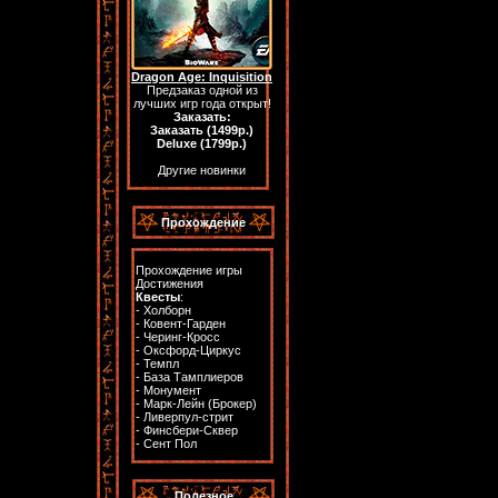
Dragon Age: Inquisition
Предзаказ одной из
лучших игр года открыт!
Заказать:
Заказать (1499р.)
Deluxe (1799р.)
Другие новинки
Прохождение
Прохождение игры
Достижения
Квесты
:
-
Холборн
-
Ковент-Гарден
-
Черинг-Кросс
-
Оксфорд-Циркус
-
Темпл
-
База Тамплиеров
-
Монумент
-
Марк-Лейн (Брокер)
-
Ливерпул-стрит
-
Финсбери-Сквер
-
Сент Пол
Полезное