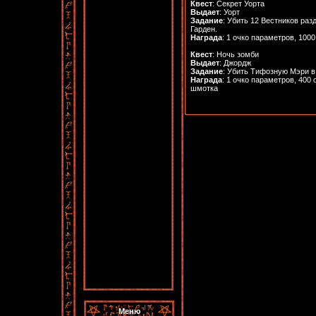
Квест
: Секрет Уорта
Выдает
: Уорт
Задание
: Убить 12 Вестников раз
Гарден.
Награда
: 1 очко параметров, 1000
Квест
: Ночь зомби
Выдает
: Джордж
Задание
: Убить Тифозную Мэри в
Награда
: 1 очко параметров, 400 
шмотка
Меню