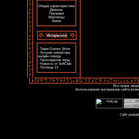
Общая характеристика
Демоны
Призраки
Мертвецы
Звери
Интересное
-
Taipei Games Show
-
Лучшие операторы
онлайн покера
-
Прохождение игры
-
Новость от SoftClub
-
Пятница 13
Все права защ
Использование материалов сайта возм
Сайт разра