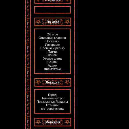
По игре
Об игре
Описание классов
Прокачки
Интервью
Превью и ревью
Патчи
Файлы
Уголок фана
Сейвы
Аудио
Все статьи
Локации
Город
Тоннели метро
Подземелья Лондона
Станции
метрополитена
Монстры