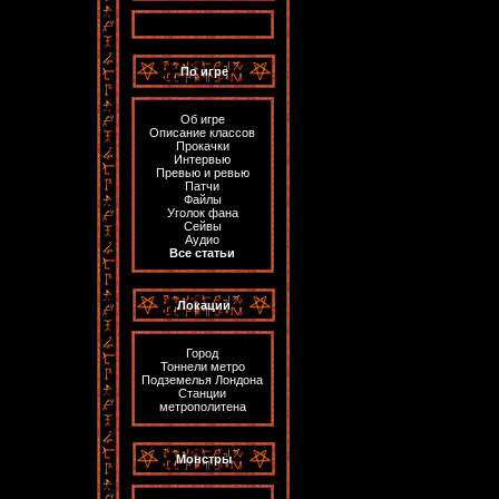
По игре
Об игре
Описание классов
Прокачки
Интервью
Превью и ревью
Патчи
Файлы
Уголок фана
Сейвы
Аудио
Все статьи
Локации
Город
Тоннели метро
Подземелья Лондона
Станции
метрополитена
Монстры