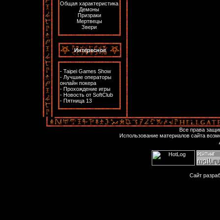
Общая характеристика
Демоны
Призраки
Мертвецы
Звери
Интересное
-
Taipei Games Show
-
Лучшие операторы
онлайн покера
-
Прохождение игры
-
Новость от SoftClub
-
Пятница 13
Все права защ
Использование материалов сайта возм
Сайт разра