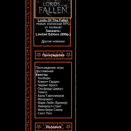
Lords Of The Fallen
Новая эпическая RPG
от поляков!
Заказать:
Limited Edition (699р.)
Другие новинки
Прохождение
Прохождение игры
Достижения
Квесты
:
-
Холборн
-
Ковент-Гарден
-
Черинг-Кросс
-
Оксфорд-Циркус
-
Темпл
-
База Тамплиеров
-
Монумент
-
Марк-Лейн (Брокер)
-
Ливерпул-стрит
-
Финсбери-Сквер
-
Сент Пол
Полезное