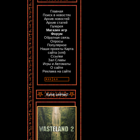
Главная
Поиск в новостях
Архив новостей
Архив статей
Галерея
Магазин игр
Форум
Обратная связь
Опросы
Популярное
Наши проекты
Карта
сайта
(
xml
)
Ссылки
Зал Славы
Игры и Автоматы
О сайте
Реклама на сайте
Купи сейчас!