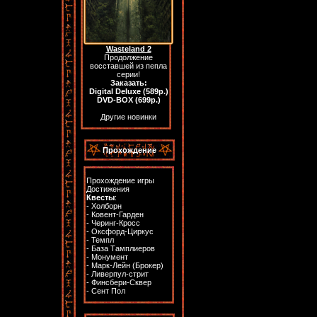
Wasteland 2
Продолжение
восставшей из пепла
серии!
Заказать:
Digital Deluxe (589р.)
DVD-BOX (699р.)
Другие новинки
Прохождение
Прохождение игры
Достижения
Квесты
:
-
Холборн
-
Ковент-Гарден
-
Черинг-Кросс
-
Оксфорд-Циркус
-
Темпл
-
База Тамплиеров
-
Монумент
-
Марк-Лейн (Брокер)
-
Ливерпул-стрит
-
Финсбери-Сквер
-
Сент Пол