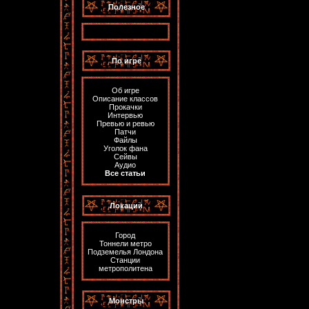
Полезное
По игре
Об игре
Описание классов
Прокачки
Интервью
Превью и ревью
Патчи
Файлы
Уголок фана
Сейвы
Аудио
Все статьи
Локации
Город
Тоннели метро
Подземелья Лондона
Станции
метрополитена
Монстры