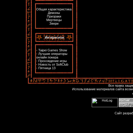
Общая характеристика
Демоны
Призраки
Мертвецы
Звери
Интересное
-
Taipei Games Show
-
Лучшие операторы
онлайн покера
-
Прохождение игры
-
Новость от SoftClub
-
Пятница 13
Все права защ
Использование материалов сайта возм
Сайт разра