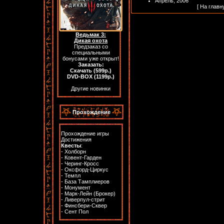
Апрель, 2006
[
На главн
Ведьмак 3:
Дикая охота
Предзаказ со
специальными
бонусами уже открыт!
Заказать:
Скачать (599р.)
DVD-BOX (1199р.)
Другие новинки
Прохождение
Прохождение игры
Достижения
Квесты
:
-
Холборн
-
Ковент-Гарден
-
Черинг-Кросс
-
Оксфорд-Циркус
-
Темпл
-
База Тамплиеров
-
Монумент
-
Марк-Лейн (Брокер)
-
Ливерпул-стрит
-
Финсбери-Сквер
-
Сент Пол