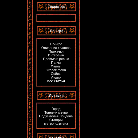
Полезное
По игре
Об игре
Описание классов
Прокачки
Интервью
Превью и ревью
Патчи
Файлы
Уголок фана
Сейвы
Аудио
Все статьи
Локации
Город
Тоннели метро
Подземелья Лондона
Станции
метрополитена
Монстры