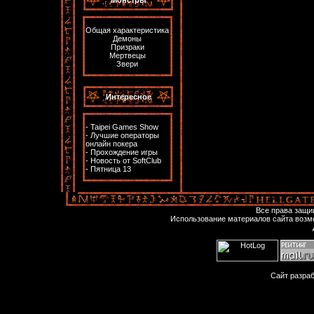
Общая характеристика
Демоны
Призраки
Мертвецы
Звери
Интересное
-
Taipei Games Show
-
Лучшие операторы
онлайн покера
-
Прохождение игры
-
Новость от SoftClub
-
Пятница 13
Все права защ
Использование материалов сайта возм
Сайт разра