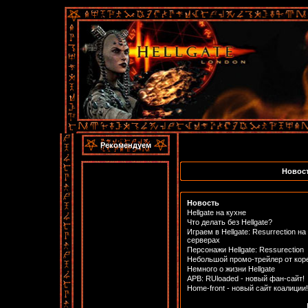
Рекомендуем
Новост
Новость
Hellgate на кухне
Что делать без Hellgate?
Играем в Hellgate: Resurrection н
серверах
Персонажи Hellgate: Ressurection
Небольшой промо-трейлер от кор
Немного о жизни Hellgate
APB: RUloaded - новый фан-сайт!
Home-front - новый сайт коалиции!