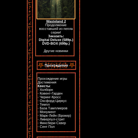
Wasteland 2
Продолжение
восставшей из пепла
серии!
Заказать:
Digital Deluxe (589р.)
DVD-BOX (699р.)
Другие новинки
Прохождение
Прохождение игры
Достижения
Квесты
:
-
Холборн
-
Ковент-Гарден
-
Черинг-Кросс
-
Оксфорд-Циркус
-
Темпл
-
База Тамплиеров
-
Монумент
-
Марк-Лейн (Брокер)
-
Ливерпул-стрит
-
Финсбери-Сквер
-
Сент Пол