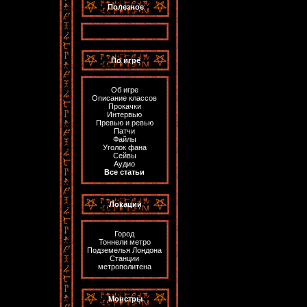
Полезное
По игре
Об игре
Описание классов
Прокачки
Интервью
Превью и ревью
Патчи
Файлы
Уголок фана
Сейвы
Аудио
Все статьи
Локации
Город
Тоннели метро
Подземелья Лондона
Станции
метрополитена
Монстры