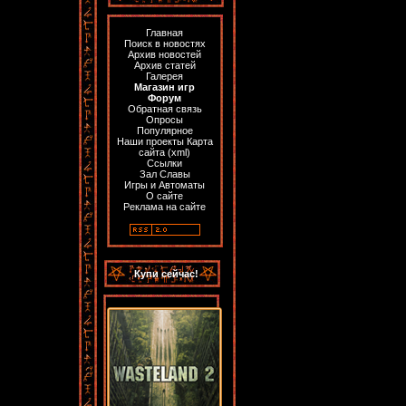
Главная
Поиск в новостях
Архив новостей
Архив статей
Галерея
Магазин игр
Форум
Обратная связь
Опросы
Популярное
Наши проекты
Карта
сайта
(
xml
)
Ссылки
Зал Славы
Игры и Автоматы
О сайте
Реклама на сайте
Купи сейчас!