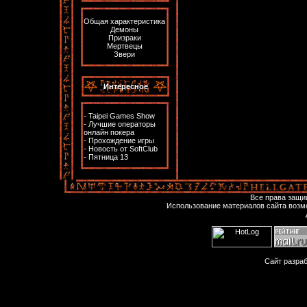
Общая характеристика
Демоны
Призраки
Мертвецы
Звери
Интересное
-
Taipei Games Show
-
Лучшие операторы
онлайн покера
-
Прохождение игры
-
Новость от SoftClub
-
Пятница 13
Все права защ
Использование материалов сайта возм
Сайт разра