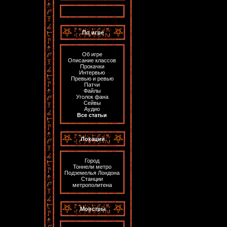
По игре
Об игре
Описание классов
Прокачки
Интервью
Превью и ревью
Патчи
Файлы
Уголок фана
Сейвы
Аудио
Все статьи
Локации
Город
Тоннели метро
Подземелья Лондона
Станции
метрополитена
Монстры