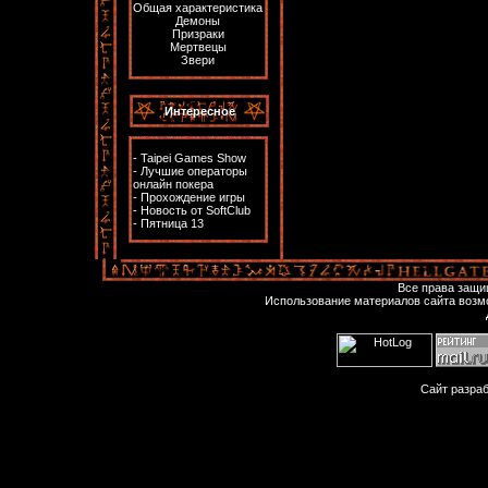
Общая характеристика
Демоны
Призраки
Мертвецы
Звери
Интересное
-
Taipei Games Show
-
Лучшие операторы
онлайн покера
-
Прохождение игры
-
Новость от SoftClub
-
Пятница 13
Все права защ
Использование материалов сайта возм
Сайт разра