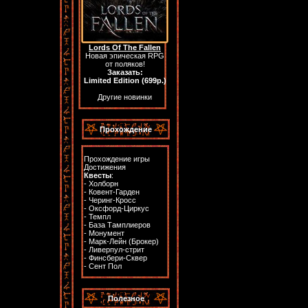
Lords Of The Fallen
Новая эпическая RPG
от поляков!
Заказать:
Limited Edition (699р.)
Другие новинки
Прохождение
Прохождение игры
Достижения
Квесты
:
-
Холборн
-
Ковент-Гарден
-
Черинг-Кросс
-
Оксфорд-Циркус
-
Темпл
-
База Тамплиеров
-
Монумент
-
Марк-Лейн (Брокер)
-
Ливерпул-стрит
-
Финсбери-Сквер
-
Сент Пол
Полезное