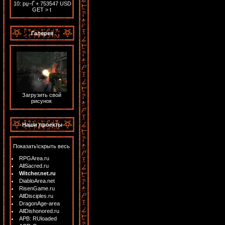
10:
рџ–Ґ + 753547 USD
GET > t
Галерея
Загрузить свой
рисунок
Наши проекты
Показать\скрыть весь
RPGArea.ru
AllSacred.ru
Witcher.net.ru
DiabloArea.net
RisenGame.ru
AllDisciples.ru
DragonAge-area
AllDishonored.ru
APB: RUloaded