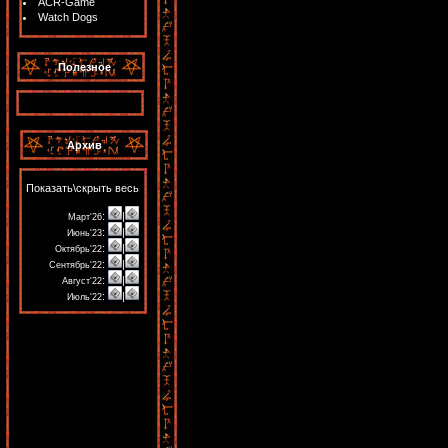
ACR-Game
Watch Dogs
Полезное
Архив
Показать\скрыть весь
:
|
Март'26
:
|
Июнь'23
:
|
Октябрь'22
:
|
Сентябрь'22
:
|
Август'22
:
|
Июль'22