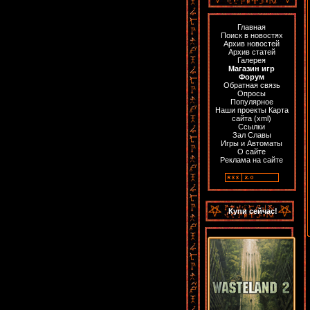
Главная
Поиск в новостях
Архив новостей
Архив статей
Галерея
Магазин игр
Форум
Обратная связь
Опросы
Популярное
Наши проекты
Карта
сайта
(
xml
)
Ссылки
Зал Славы
Игры и Автоматы
О сайте
Реклама на сайте
Купи сейчас!