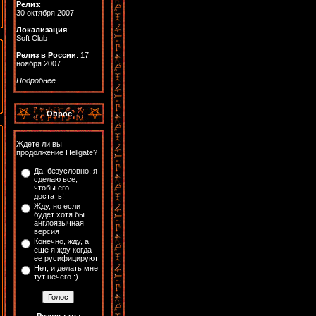
Релиз
:
30 октября 2007
Локализация
:
Soft Club
Релиз в России
: 17
ноября 2007
Подробнее...
Опрос
Ждете ли вы
продолжение Hellgate?
Да, безусловно, я
сделаю все,
чтобы его
достать!
Жду, но если
будет хотя бы
англоязычная
версия
Конечно, жду, а
еще я жду когда
ее русифицируют
Нет, и делать мне
тут нечего :)