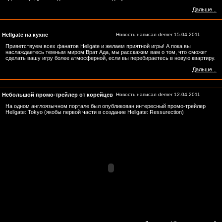
Дальше...
Hellgate на кухне
Новость написал
demer
15.04.2011
Приветствуем всех фанатов Hellgate и желаем приятной игры! А пока вы
наслаждаетесь темным миром Врат Ада, мы расскажем вам о том, что сможет
сделать вашу игру более атмосферной, если вы перебираетесь в новую квартиру.
Дальше...
Небольшой промо-трейлер от корейцев
Новость написал
demer
12.04.2011
На одном англоязычном портале был опубликован интересный промо-трейлер
Hellgate: Tokyo (якобы первой части в создание Hellgate: Ressurection)