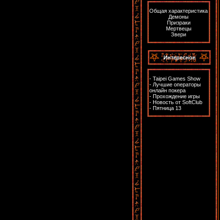
Общая характеристика
Демоны
Призраки
Мертвецы
Звери
Интересное
-
Taipei Games Show
-
Лучшие операторы
онлайн покера
-
Прохождение игры
-
Новость от SoftClub
-
Пятница 13