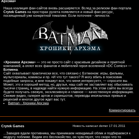
Архэма»
Наша коалиция фан-сайтов вновь расширяется. Вслед за релизом фан-портала
Crytek Games
на просторах рунета появляется и новый фан-ресурс,
посвященный уже конкретной тематике. Если поточнее - личности.
«
Хроники Архэма
» — это не просто сайт с красивым дизайном и приятной
компанией, а оплот всех фанатов и любителей героя вселенной «DC Comics» —
Бэтмена
.
Сайт охватывает практически все, что связано с Бэтменом: игры, фильмы,
мультсериалы, комиксы и пр. «И что тут такого? Я могу вбить в поисковик
подобные запросы, и мне покажут все, что меня интересует», — спросите вы.
Может, это и хороший метод, но, друзья, наш сайт не заставляет вас обыскивать
тысячи страниц, в надежде найти нужную информацию. На этом сайте вы всегда
будете получать свежую, эксклюзивную и главное — качественную информацию.
Свежие видео, галерея артов и скриншотов, переводы иноязычных превью и
рецензий и многое другое ждет вас тут.
Batman - Хроники Архэма
Комментировать
Crytek Games
Новость написал
demer
17.01.2011
...Завидев вдали противника, мы принимаем невидимый облик и подбираемся к
недругу поближе. Видим его беспокойство, он чувствует, что скоро что-то