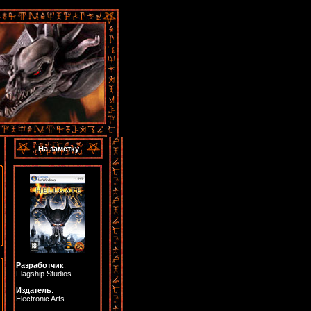
На заметку
Разработчик
:
Flagship Studios
Издатель
:
Electronic Arts