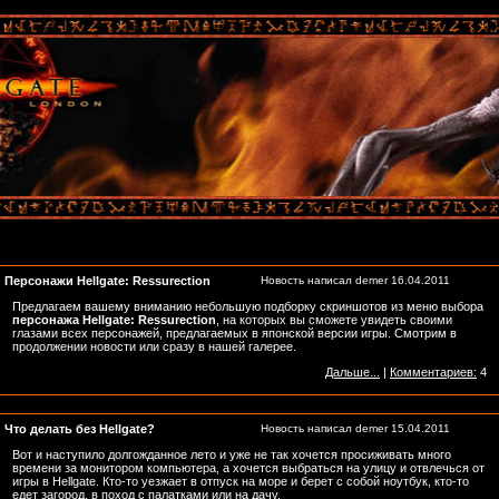
Персонажи Hellgate: Ressurection
Новость написал
demer
16.04.2011
Предлагаем вашему вниманию небольшую подборку скриншотов из меню выбора
персонажа Hellgate: Ressurection
, на которых вы сможете увидеть своими
глазами всех персонажей, предлагаемых в японской версии игры. Смотрим в
продолжении новости или сразу в нашей галерее.
Дальше...
|
Комментариев:
4
Что делать без Hellgate?
Новость написал
demer
15.04.2011
Вот и наступило долгожданное лето и уже не так хочется просиживать много
времени за монитором компьютера, а хочется выбраться на улицу и отвлечься от
игры в Hellgate. Кто-то уезжает в отпуск на море и берет с собой ноутбук, кто-то
едет загород, в поход с палатками или на дачу.