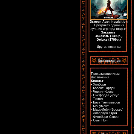
Dragon Age: Inquisition
Предзаказ одной из
лучших игр года открыт!
Заказать:
Заказать (1499р.)
Deluxe (1799р.)
Другие новинки
Прохождение
Прохождение игры
Достижения
Квесты
:
-
Холборн
-
Ковент-Гарден
-
Черинг-Кросс
-
Оксфорд-Циркус
-
Темпл
-
База Тамплиеров
-
Монумент
-
Марк-Лейн (Брокер)
-
Ливерпул-стрит
-
Финсбери-Сквер
-
Сент Пол