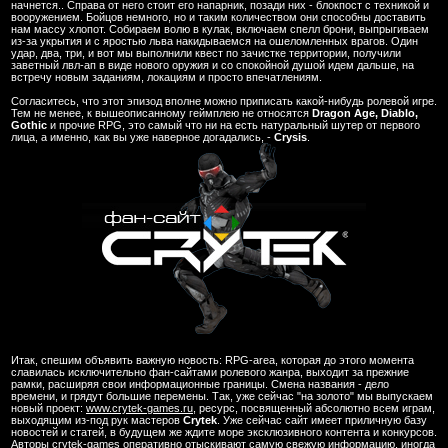
начнется.. Справа от него стоит его напарник, позади них - блокпост с техникой и
вооружением. Бойцов немного, но и таким количеством они способны доставить
нам массу хлопот. Собираем волю в кулак, включаем спелл брони, выпрыгиваем
из-за укрытия и с яростью льва накидываемся на ошеломленных врагов. Один
удар, два, три, и вот мы выполнили квест по зачистке территории, получили
заветный лвл-ап в виде нового оружия и со спокойной душой идем дальше, на
встречу новым заданиям, локациям и просто впечатлениям.
Согласитесь, что этот эпизод вполне можно приписать какой-нибудь ролевой игре.
Тем не менее, к вышеописанному геймплею не относятся
Dragon Age, Diablo,
Gothic
и прочие RPG, это самый что ни на есть натуральный шутер от первого
лица, а именно, как вы уже наверное догадались, -
Сrysis
.
Итак, спешим объявить важную новость: RPG-area, которая до этого момента
славилась исключительно фан-сайтами ролевого жанра, выходит за прежние
рамки, расширяя свои информационные границы. Смена названия - дело
времени, и грядут большие перемены. Так, уже сейчас "на золото" мы выпускаем
новый проект:
www.crytek-games.ru
, ресурс, посвященный абсолютно всем играм,
выходящим из-под рук мастеров
Crytek
. Уже сейчас сайт имеет приличную базу
новостей и статей, в будущем же ждите море эксклюзивного контента и конкурсов.
Авторы crytek-games оперативно отыскивают самую свежую информацию, иногда