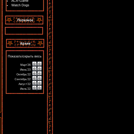
ACR-Game
Watch Dogs
Полезное
Архив
Показать\скрыть весь
:
|
Март'26
:
|
Июнь'23
:
|
Октябрь'22
:
|
Сентябрь'22
:
|
Август'22
:
|
Июль'22