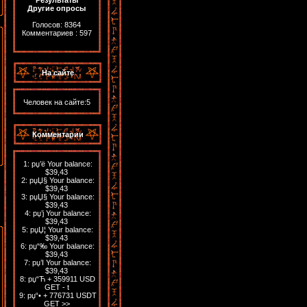
Результаты
Другие опросы
Голосов: 8364
Комментариев : 597
На сайте
Человек на сайте:5
Комментарии
1:
рџ’ё Your balance:
$39,43
2:
рџЏ§ Your balance:
$39,43
3:
рџЏ§ Your balance:
$39,43
4:
рџ’ј Your balance:
$39,43
5:
рџЏ¦ Your balance:
$39,43
6:
рџ“‰ Your balance:
$39,43
7:
рџ’І Your balance:
$39,43
8:
рџ“Ћ + 359911 USD
GET - t
9:
рџ“• + 776731 USDT
GET >>