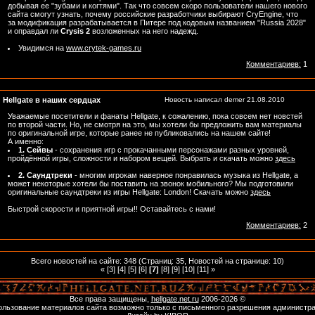
добывая ее "зубами и когтями". Так что совсем скоро пользователи нашего нового
сайта смогут узнать, почему российские разработчики выбирают CryEngine, что
за модификация разрабатывается в Питере под кодовым названием "Russia 2028"
и оправдал ли
Crysis 2
возложенных на него надежд.
Увидимся на
www.crytek-games.ru
Комментариев:
1
Hellgate в наших сердцах
Новость написал
demer
21.08.2010
Уважаемые посетители и фанаты Hellgate, к сожалению, пока совсем нет новстей
по второй части. Но, не смотря на это, мы хотели бы предложить вам материалы
по оригинальной игре, которые ранее не публиковались на нашем сайте!
А именно:
1. Сейвы
- сохранения игр с прокачанными персонажами разных уровней,
пройдённой игры, сложности и набором вещей. Выбрать и скачать можно
здесь
2. Саундтреки
- многим игрокам наверное понравилась музыка из Hellgate, а
может некоторые хотели бы поставить на звонок мобильного? Мы подготовили
оригинальные саундтреки из игры Hellgate: London! Скачать можно
здесь
Быстрой скорости и приятной игры!! Оставайтесь с нами!
Комментариев:
2
Всего новостей на сайте: 348 (Страниц: 35, Новостей на странице: 10)
«
[
3
] [
4
] [
5
] [
6
]
[7]
[
8
] [
9
] [
10
] [
11
]
»
Все права защищены,
hellgate.net.ru
2006-
2026 ©
льзование материалов сайта возможно только с письменного разрешения администра