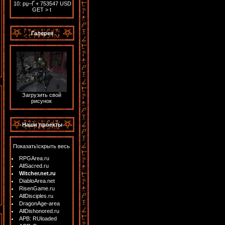
10:
рџ–Ґ + 753547 USD
GET > t
Галерея
Загрузить свой
рисунок
Наши проекты
Показать\скрыть весь
RPGArea.ru
AllSacred.ru
Witcher.net.ru
DiabloArea.net
RisenGame.ru
AllDisciples.ru
DragonAge-area
AllDishonored.ru
APB: RUloaded