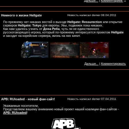
Дальше...
|
Комментариев:
1
Немного о жизни Hellgate
Новость написал
demer
08.04.2011
По-прежнему нет никаких вестей о выходе
Hellgate: Ressurection
или открытие
серверов
Hellgate: Tokyo
для европы. Увы, подвижек пока никаких.
Как нам удалось узнать от
Дона Реба
, чуть ли не единственного
русскоговорящего игрока, который по-прежнему интересуется проектом
Hellgate
и заходит на корейские сервера, жизнь на них кипит.
Дальше...
|
Комментировать
APB: RUloaded - новый фан-сайт!
Новость написал
demer
07.04.2011
Уважаемые посетители,
Представляем вашему вниманию новый проект нашей коалиции фан-сайтов -
APB: RUloaded
!