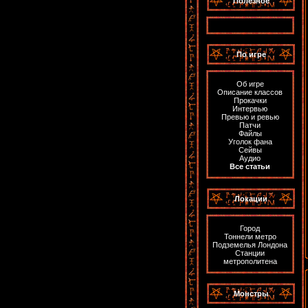
Полезное
По игре
Об игре
Описание классов
Прокачки
Интервью
Превью и ревью
Патчи
Файлы
Уголок фана
Сейвы
Аудио
Все статьи
Локации
Город
Тоннели метро
Подземелья Лондона
Станции
метрополитена
Монстры